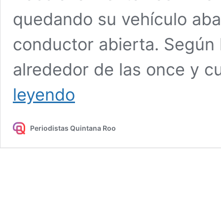
quedando su vehículo aba
conductor abierta. Según 
alrededor de las once y c
Comando
leyendo
armado
levanta
a
Periodistas Quintana Roo
taxista
en
Chetumal