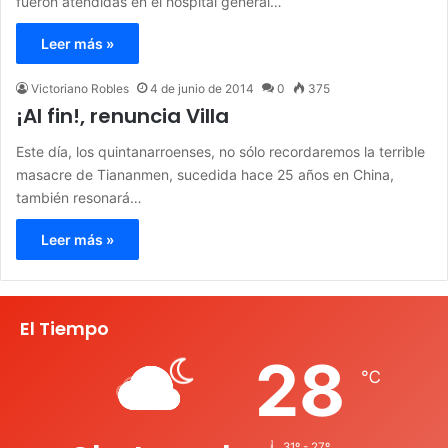
fueron atendidas en el hospital general…
Leer más »
Victoriano Robles
4 de junio de 2014
0
375
¡Al fin!, renuncia Villa
Este día, los quintanarroenses, no sólo recordaremos la terrible
masacre de Tiananmen, sucedida hace 25 años en China,
también resonará…
Leer más »
El Tiempo
28
℃
31º - 27º