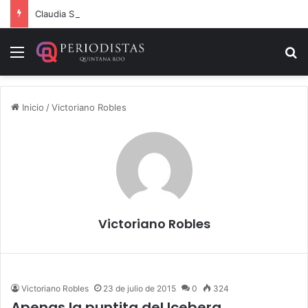
Claudia Sheinbaum, Mara Lezama y Estefanía Mercado fortalecen estrategia integral contra el sargazo
Menú
B
Inicio
/
Victoriano Robles
Victoriano Robles
Victoriano Robles
23 de julio de 2015
0
324
Apenas la puntita del Iceberg