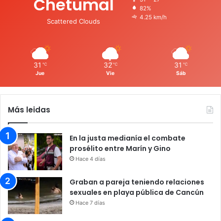
Chetumal
82%
4.25 km/h
Scattered Clouds
31
32
31
℃
℃
℃
Jue
Vie
Sáb
Más leidas
En la justa medianía el combate
prosélito entre Marín y Gino
Hace 4 días
Graban a pareja teniendo relaciones
sexuales en playa pública de Cancún
Hace 7 días