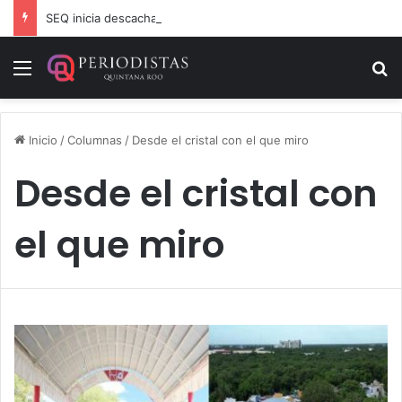
SEQ inicia descacharrización en escuelas de la Ribera del Río Hondo previo al inicio del ciclo escolar
Menú
B
Inicio
/
Columnas
/
Desde el cristal con el que miro
Desde el cristal con
el que miro