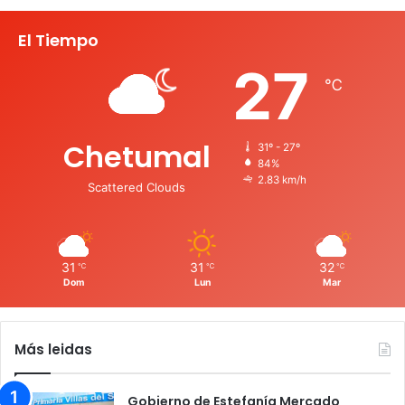
El Tiempo
27
℃
Chetumal
31º - 27º
84%
2.83 km/h
Scattered Clouds
31
31
32
℃
℃
℃
Dom
Lun
Mar
Más leidas
Gobierno de Estefanía Mercado