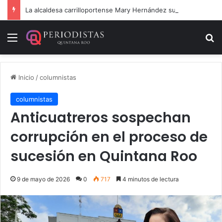
La alcaldesa carrilloportense Mary Hernández suena muy fuerte para la diputación federal
Menú
B
Inicio
/
columnistas
columnistas
Anticuatreros sospechan
corrupción en el proceso de
sucesión en Quintana Roo
9 de mayo de 2026
0
717
4 minutos de lectura