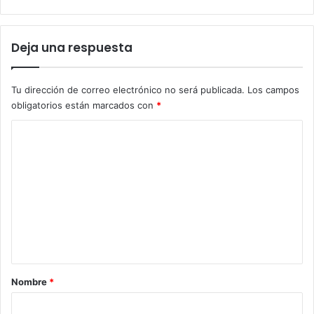
Deja una respuesta
Tu dirección de correo electrónico no será publicada.
Los campos
obligatorios están marcados con
*
C
o
m
e
n
t
a
r
Nombre
*
i