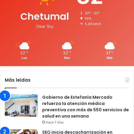
Chetumal
32º - 32º
56%
5.49 km/h
Clear Sky
32
32
31
℃
℃
℃
Lun
Mar
Mié
Más leidas
Gobierno de Estefanía Mercado
refuerza la atención médica
preventiva con más de 550 servicios de
salud en una semana
Hace 7 días
SEQ inicia descacharrización en