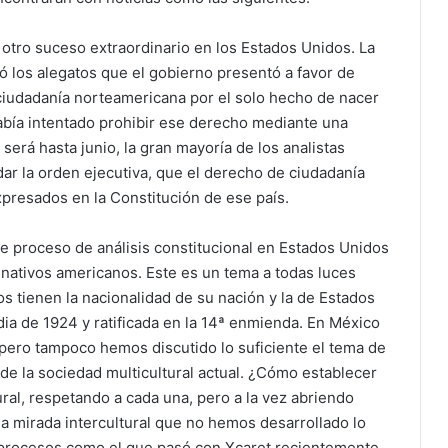
 otro suceso extraordinario en los Estados Unidos. La
 los alegatos que el gobierno presentó a favor de
 ciudadanía norteamericana por el solo hecho de nacer
abía intentado prohibir ese derecho mediante una
 será hasta junio, la gran mayoría de los analistas
ar la orden ejecutiva, que el derecho de ciudadanía
presados en la Constitución de ese país.
te proceso de análisis constitucional en Estados Unidos
s nativos americanos. Este es un tema a todas luces
os tienen la nacionalidad de su nación y la de Estados
ia de 1924 y ratificada en la 14ª enmienda. En México
ero tampoco hemos discutido lo suficiente el tema de
 de la sociedad multicultural actual. ¿Cómo establecer
ural, respetando a cada una, pero a la vez abriendo
a mirada intercultural que no hemos desarrollado lo
r procesos como el que pasó con Xcaret recientemente