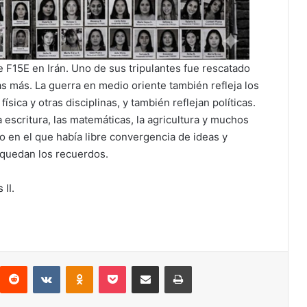
e F15E en Irán. Uno de sus tripulantes fue rescatado
s más. La guerra en medio oriente también refleja los
sica y otras disciplinas, y también reflejan políticas.
escritura, las matemáticas, la agricultura y muchos
o en el que había libre convergencia de ideas y
 quedan los recuerdos.
 II.
interest
Reddit
VKontakte
Odnoklassniki
Pocket
Compartir por correo electrónico
Imprimir