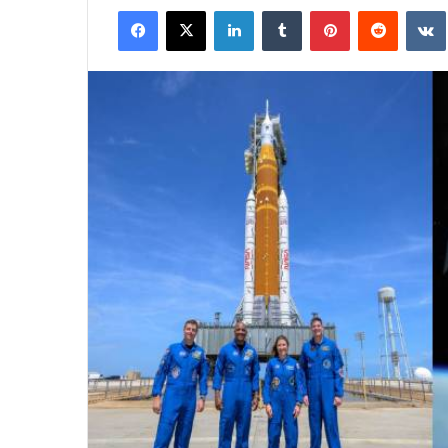
Facebook
X
LinkedIn
Tumblr
Pinterest
Reddit