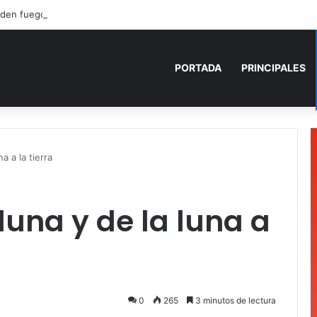
den fuego a camioneta involucrada en balacera en Carrillo Puerto
PORTADA
PRINCIPALES
na a la tierra
 luna y de la luna a
0
265
3 minutos de lectura