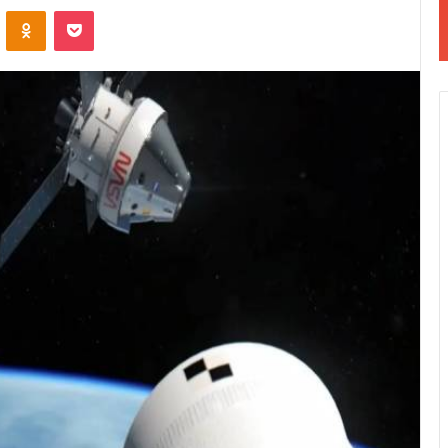
VKontakte
Odnoklassniki
Pocket