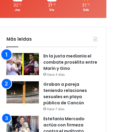
32
31
31
℃
℃
℃
Jue
Vie
Sáb
Más leidas
En la justa medianía el
combate prosélito entre
Marín y Gino
Hace 4 días
Graban a pareja
teniendo relaciones
sexuales en playa
pública de Cancún
Hace 7 días
Estefanía Mercado
actúa con firmeza
contra el maltrato