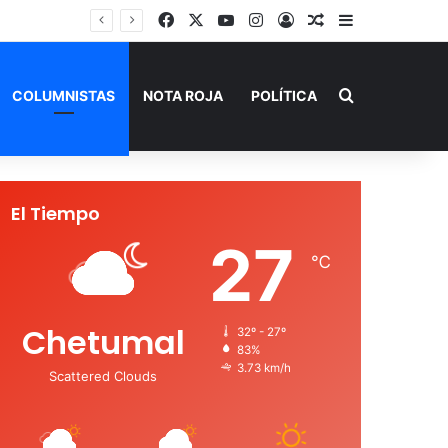
Facebook
X
YouTube
Instagram
Acceso
Publicación al a
Barra lateral
Buscar por
COLUMNISTAS
NOTA ROJA
POLÍTICA
El Tiempo
27
℃
Chetumal
32º - 27º
83%
3.73 km/h
Scattered Clouds