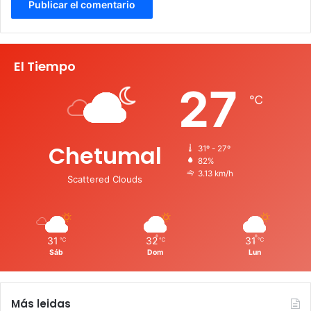
El Tiempo
27
℃
Chetumal
31º - 27º
82%
3.13 km/h
Scattered Clouds
31
32
31
℃
℃
℃
Sáb
Dom
Lun
Más leidas