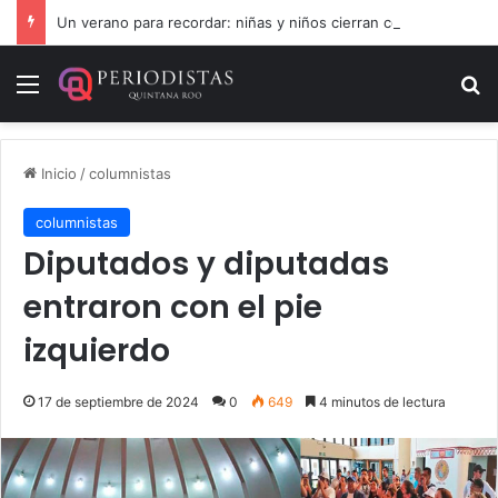
Un verano para recordar: niñas y niños cierran con alegría el curso “Aventuras de Verano”
Menú
B
Inicio
/
columnistas
columnistas
Diputados y diputadas
entraron con el pie
izquierdo
17 de septiembre de 2024
0
649
4 minutos de lectura