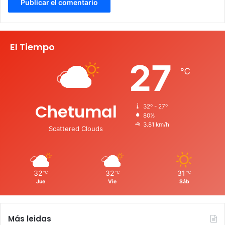
El Tiempo
27
℃
Chetumal
32º - 27º
80%
3.81 km/h
Scattered Clouds
32
32
31
℃
℃
℃
Jue
Vie
Sáb
Más leidas