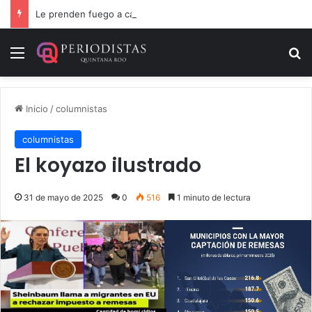
Le prenden fuego a camioneta involucrada en balacera en Carrillo Puerto
Menú
B
Inicio
/
columnistas
columnistas
El koyazo ilustrado
31 de mayo de 2025
0
516
1 minuto de lectura