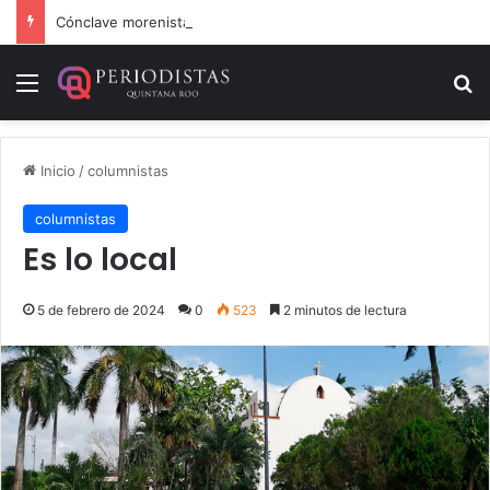
Cónclave morenista en el WTC de la CDMX
Menú
B
Inicio
/
columnistas
columnistas
Es lo local
5 de febrero de 2024
0
523
2 minutos de lectura