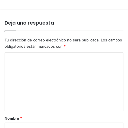
Deja una respuesta
Tu dirección de correo electrónico no será publicada.
Los campos
obligatorios están marcados con
*
C
o
m
e
n
t
a
r
Nombre
*
i