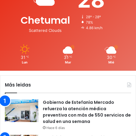
Chetumal
28º - 28º
78%
4.86 km/h
Scattered Clouds
31
31
30
℃
℃
℃
Lun
Mar
Mié
Más leidas
Gobierno de Estefanía Mercado
refuerza la atención médica
preventiva con más de 550 servicios de
salud en una semana
Hace 6 días