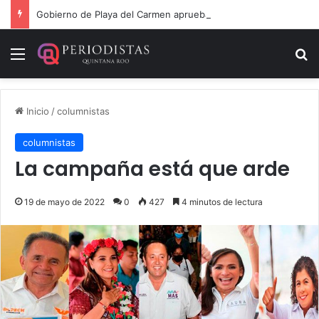
Gobierno de Playa del Carmen aprueba segunda modificación del POA 2026
Menú
B
Inicio
/
columnistas
columnistas
La campaña está que arde
19 de mayo de 2022
0
427
4 minutos de lectura