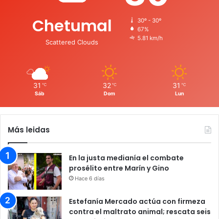
Chetumal
30º - 30º
67%
5.81 km/h
Scattered Clouds
31
32
31
℃
℃
℃
Sáb
Dom
Lun
Más leidas
En la justa medianía el combate
prosélito entre Marín y Gino
Hace 6 días
Estefanía Mercado actúa con firmeza
contra el maltrato animal; rescata seis