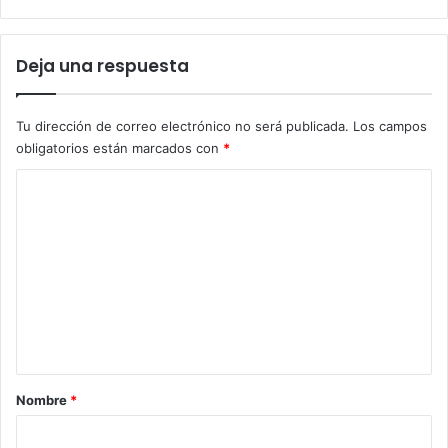
Deja una respuesta
Tu dirección de correo electrónico no será publicada.
Los campos
obligatorios están marcados con
*
C
o
m
e
n
t
a
r
Nombre
*
i