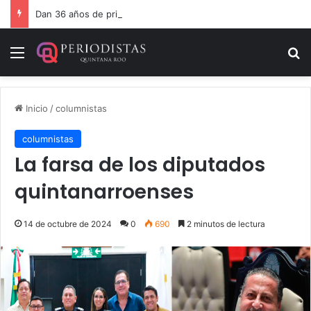
Dan 36 años de prisión por homicidio de cubana en Cancún
Menú
B
Inicio
/
columnistas
columnistas
La farsa de los diputados
quintanarroenses
14 de octubre de 2024
0
690
2 minutos de lectura