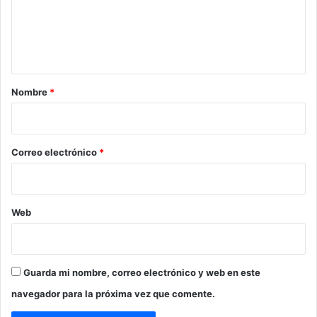
e
n
t
a
r
Nombre
*
i
o
*
Correo electrónico
*
Web
Guarda mi nombre, correo electrónico y web en este
navegador para la próxima vez que comente.