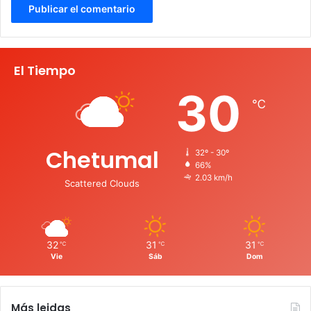
El Tiempo
30
℃
Chetumal
32º - 30º
66%
2.03 km/h
Scattered Clouds
32
31
31
℃
℃
℃
Vie
Sáb
Dom
Más leidas