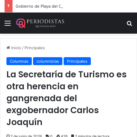
Gobierno de Playa del Carmen aprueba segunda modificación del POA 2026
Menú
B
Inicio
/
Principales
Columnas
columnistas
Principales
La Secretaría de Turismo es
otra herencia en
gangrenada del
exgobernador Carlos
Joaquín
2 de junio de 2026
0
426
2 minutos de lectura