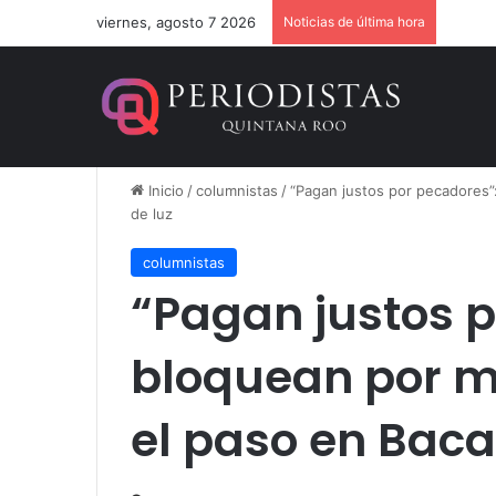
viernes, agosto 7 2026
Noticias de última hora
Dan 36
Inicio
/
columnistas
/
“Pagan justos por pecadores”:
de luz
columnistas
“Pagan justos p
bloquean por m
el paso en Bacal