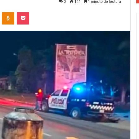
0
141
1 minuto de lectura
VKontakte
Odnoklassniki
Pocket