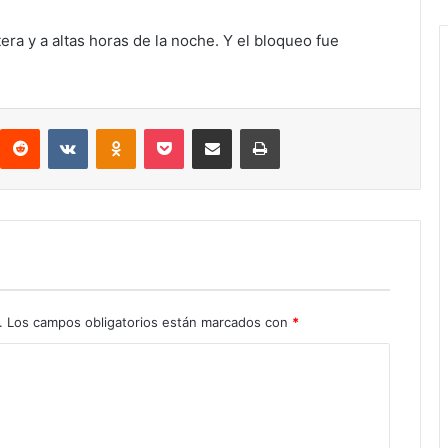
tera y a altas horas de la noche. Y el bloqueo fue
interest
Reddit
VKontakte
Odnoklassniki
Pocket
Compartir por correo electrónico
Imprimir
.
Los campos obligatorios están marcados con
*