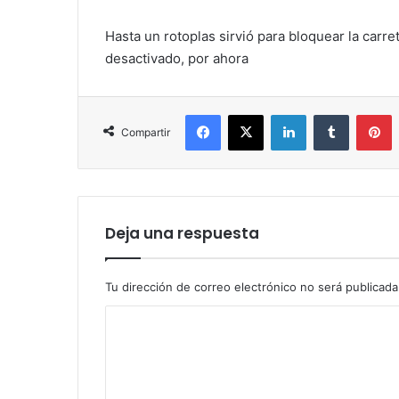
Hasta un rotoplas sirvió para bloquear la carre
desactivado, por ahora
Facebook
X
LinkedIn
Tumblr
P
Compartir
Deja una respuesta
Tu dirección de correo electrónico no será publicada
C
o
m
e