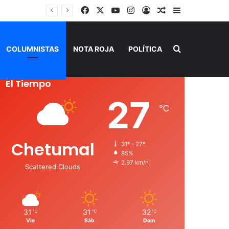
Facebook
X
YouTube
Instagram
Acceso
Publicación al a
Barra lateral
Buscar por
COLUMNISTAS
NOTA ROJA
POLÍTICA
El Tiempo
27
℃
Chetumal
31º - 27º
85%
2.97 km/h
Scattered Clouds
31
31
32
℃
℃
℃
Vie
Sáb
Dom