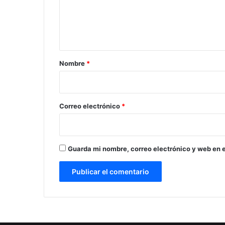
n
t
a
r
Nombre
*
i
o
*
Correo electrónico
*
Guarda mi nombre, correo electrónico y web en 