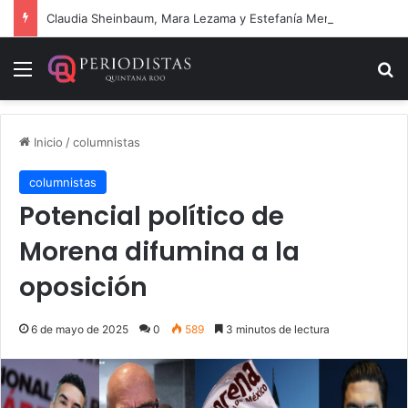
Claudia Sheinbaum, Mara Lezama y Estefanía Mercado fortalecen estrategia integral contra el sargazo
Menú
B
Inicio
/
columnistas
columnistas
Potencial político de
Morena difumina a la
oposición
6 de mayo de 2025
0
589
3 minutos de lectura