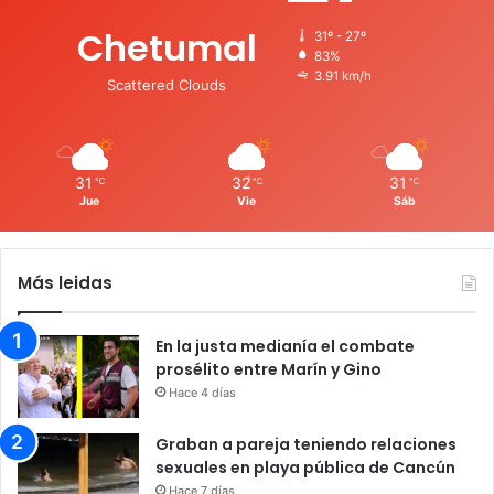
Chetumal
31º - 27º
83%
3.91 km/h
Scattered Clouds
31
32
31
℃
℃
℃
Jue
Vie
Sáb
Más leidas
En la justa medianía el combate
prosélito entre Marín y Gino
Hace 4 días
Graban a pareja teniendo relaciones
sexuales en playa pública de Cancún
Hace 7 días