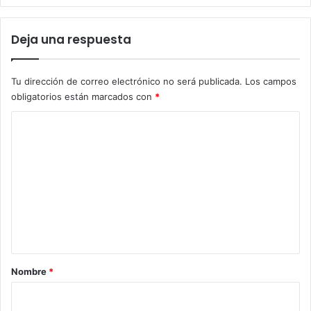
Deja una respuesta
Tu dirección de correo electrónico no será publicada.
Los campos
obligatorios están marcados con
*
C
o
m
e
n
t
a
r
Nombre
*
i
o