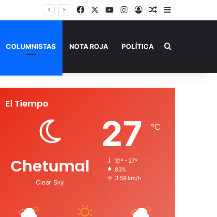
Facebook
X
YouTube
Instagram
Acceso
Publicación al a
Barra lateral
SEQ inicia descacharrización en escuelas de la Ribera del Río Hondo previo al inicio del ciclo escolar
Buscar por
COLUMNISTAS
NOTA ROJA
POLÍTICA
El Tiempo
27
℃
Chetumal
31º - 27º
83%
3.59 km/h
Clear Sky