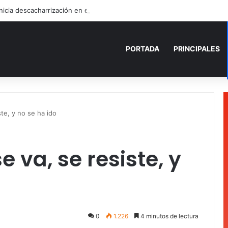
PORTADA
PRINCIPALES
te, y no se ha ido
e va, se resiste, y
0
1.226
4 minutos de lectura