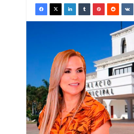
Facebook
X
LinkedIn
Tumblr
Pinterest
Reddit