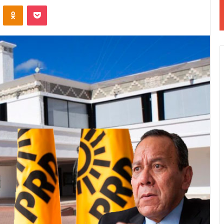
VKontakte
Odnoklassniki
Pocket