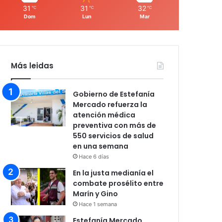
31
31
32
℃
℃
℃
Dom
Lun
Mar
Más leidas
Gobierno de Estefanía
Mercado refuerza la
atención médica
preventiva con más de
550 servicios de salud
en una semana
Hace 6 días
En la justa medianía el
combate prosélito entre
Marín y Gino
Hace 1 semana
Estefanía Mercado