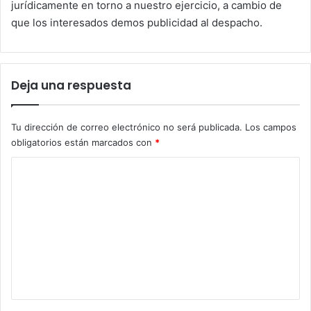
jurídicamente en torno a nuestro ejercicio, a cambio de
que los interesados demos publicidad al despacho.
Deja una respuesta
Tu dirección de correo electrónico no será publicada.
Los campos
obligatorios están marcados con
*
C
o
m
e
n
t
a