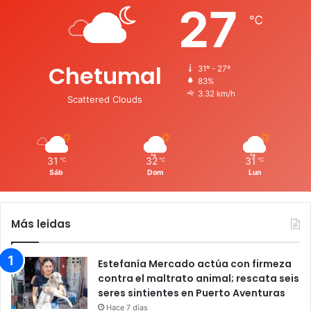
27
℃
Chetumal
31º - 27º
83%
3.32 km/h
Scattered Clouds
31
32
31
℃
℃
℃
Sáb
Dom
Lun
Más leidas
Estefanía Mercado actúa con firmeza
contra el maltrato animal; rescata seis
seres sintientes en Puerto Aventuras
Hace 7 días