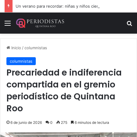
Un verano para recordar: niñas y niños cierran con alegría el curso “Aventuras de Verano”
Menú
B
Inicio
/
columnistas
columnistas
Precariedad e indiferencia
compartida en el gremio
periodístico de Quintana
Roo
6 de junio de 2026
0
275
6 minutos de lectura