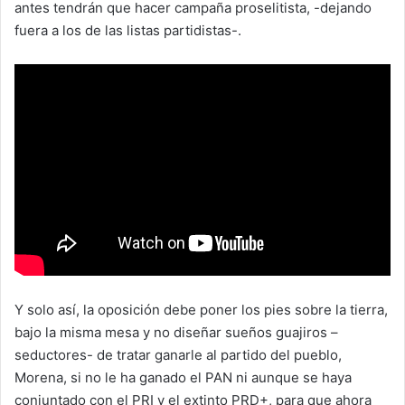
antes tendrán que hacer campaña proselitista, -dejando
fuera a los de las listas partidistas-.
Y solo así, la oposición debe poner los pies sobre la tierra,
bajo la misma mesa y no diseñar sueños guajiros –
seductores- de tratar ganarle al partido del pueblo,
Morena, si no le ha ganado el PAN ni aunque se haya
conjuntado con el PRI y el extinto PRD+, para que ahora