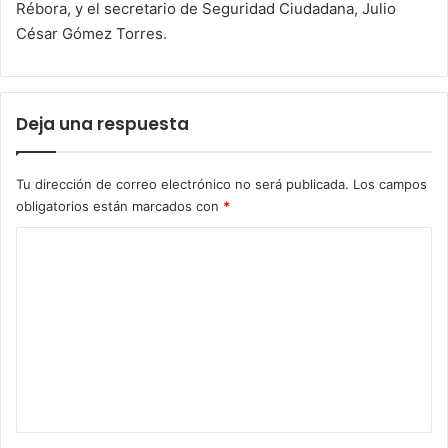
Rébora, y el secretario de Seguridad Ciudadana, Julio
César Gómez Torres.
Deja una respuesta
Tu dirección de correo electrónico no será publicada.
Los campos
obligatorios están marcados con
*
C
o
m
e
n
t
a