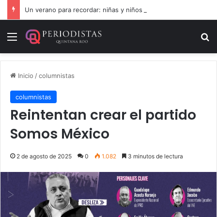
Un verano para recordar: niñas y niños cierran con alegría el curso “Aventuras de Verano”
Menú
B
Inicio
/
columnistas
columnistas
Reintentan crear el partido
Somos México
2 de agosto de 2025
0
1.082
3 minutos de lectura