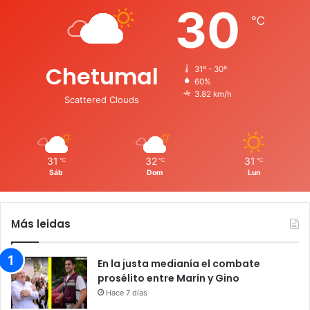
30
℃
Chetumal
31º - 30º
60%
3.82 km/h
Scattered Clouds
31
32
31
℃
℃
℃
Sáb
Dom
Lun
Más leidas
En la justa medianía el combate
prosélito entre Marín y Gino
Hace 7 días