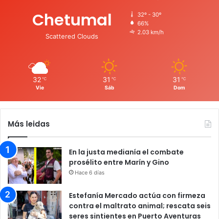
Chetumal
32º - 30º
66%
2.03 km/h
Scattered Clouds
32
31
31
℃
℃
℃
Vie
Sáb
Dom
Más leidas
En la justa medianía el combate
prosélito entre Marín y Gino
Hace 6 días
Estefanía Mercado actúa con firmeza
contra el maltrato animal; rescata seis
seres sintientes en Puerto Aventuras