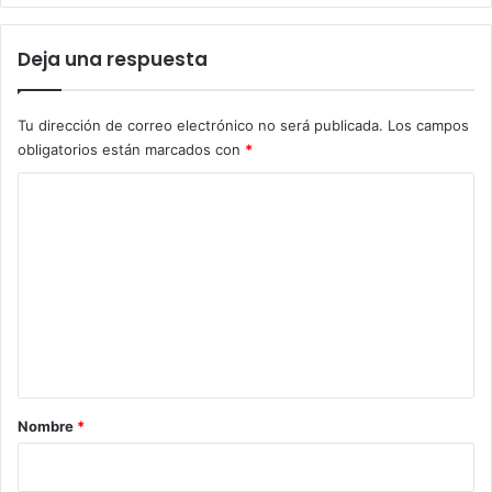
Deja una respuesta
Tu dirección de correo electrónico no será publicada.
Los campos
obligatorios están marcados con
*
C
o
m
e
n
t
a
r
Nombre
*
i
o