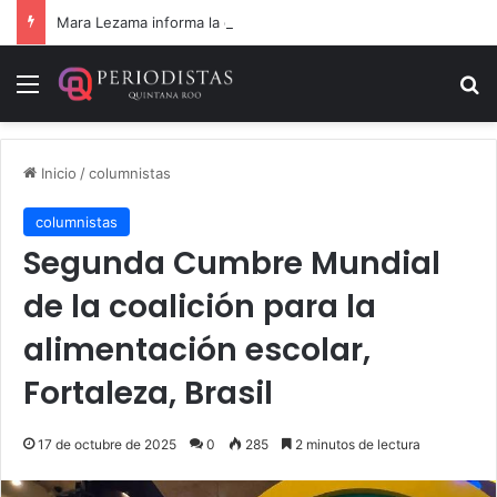
Mara Lezama informa la devolución de 9 vehículos recuperados
Menú
B
Inicio
/
columnistas
columnistas
Segunda Cumbre Mundial
de la coalición para la
alimentación escolar,
Fortaleza, Brasil
17 de octubre de 2025
0
285
2 minutos de lectura