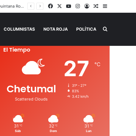
Facebook
X
YouTube
Instagram
Acceso
Publicación al a
Barra lateral
 de Verano”
Buscar por
COLUMNISTAS
NOTA ROJA
POLÍTICA
El Tiempo
27
℃
Chetumal
31º - 27º
83%
3.42 km/h
Scattered Clouds
31
32
31
℃
℃
℃
Sáb
Dom
Lun