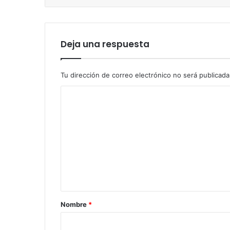
Deja una respuesta
Tu dirección de correo electrónico no será publicada
C
o
m
e
n
t
a
r
Nombre
*
i