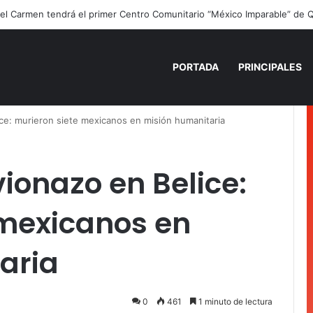
ano para recordar: niñas y niños cierran con alegría el curso “Aventuras
PORTADA
PRINCIPALES
ice: murieron siete mexicanos en misión humanitaria
vionazo en Belice:
 mexicanos en
aria
0
461
1 minuto de lectura