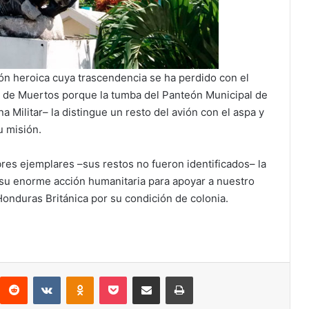
ón heroica cuya trascendencia se ha perdido con el
a de Muertos porque la tumba del Panteón Municipal de
a Militar– la distingue un resto del avión con el aspa y
 misión.
es ejemplares –sus restos no fueron identificados– la
 su enorme acción humanitaria para apoyar a nuestro
onduras Británica por su condición de colonia.
interest
Reddit
VKontakte
Odnoklassniki
Pocket
Compartir por correo electrónico
Imprimir