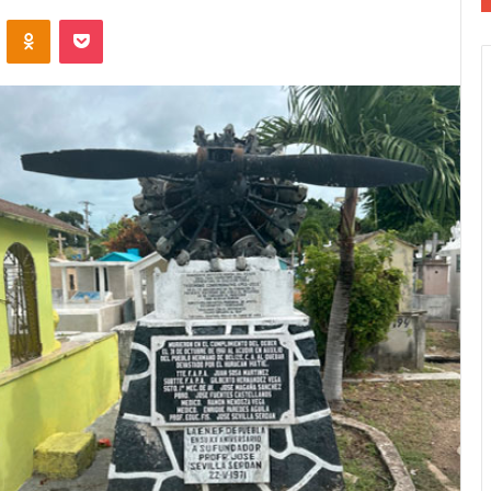
VKontakte
Odnoklassniki
Pocket