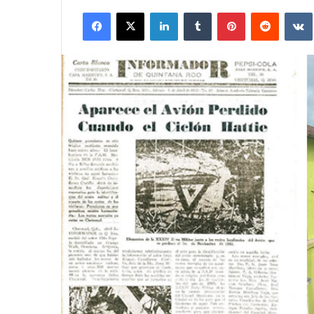
Facebook
X
LinkedIn
Tumblr
Pinterest
Reddit