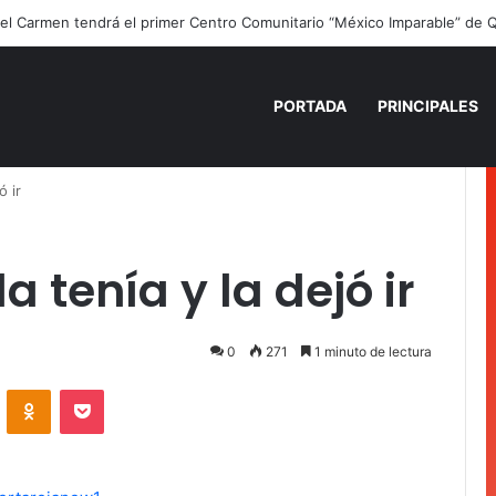
PORTADA
PRINCIPALES
ó ir
 tenía y la dejó ir
0
271
1 minuto de lectura
VKontakte
Odnoklassniki
Pocket