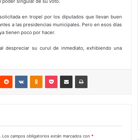
l poder singular de su voto.
solicitada en tropel por los diputados que llevan buen
ntes a las presidencias municipales. Pero en esos días
 ya tienen poco por hacer.
l despreciar su curul de inmediato, exhibiendo una
interest
Reddit
VKontakte
Odnoklassniki
Pocket
Compartir por correo electrónico
Imprimir
.
Los campos obligatorios están marcados con
*