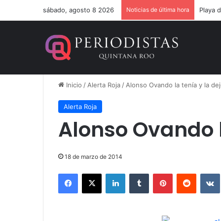
sábado, agosto 8 2026
Noticias de última hora
Inicio
/
Alerta Roja
/
Alonso Ovando la tenía y la dej
Alerta Roja
Alonso Ovando la
18 de marzo de 2014
Facebook
X
LinkedIn
Tumblr
Pinterest
Reddit