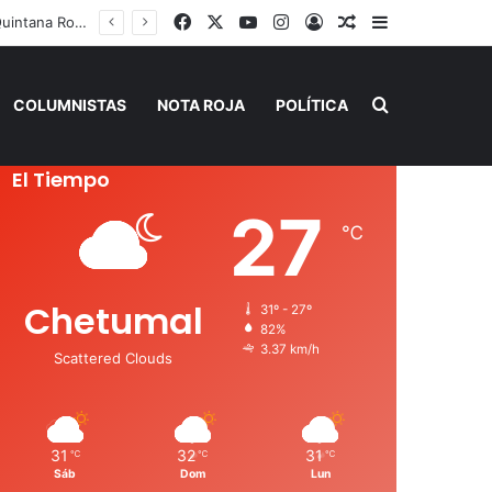
Facebook
X
YouTube
Instagram
Acceso
Publicación al a
Barra lateral
Playa del Carmen tendrá el primer Centro Comunitario “México Imparable” de Quintana Roo: Mara Lezama
Buscar por
COLUMNISTAS
NOTA ROJA
POLÍTICA
El Tiempo
27
℃
Chetumal
31º - 27º
82%
3.37 km/h
Scattered Clouds
31
32
31
℃
℃
℃
Sáb
Dom
Lun