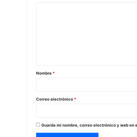
C
o
m
e
n
t
a
r
Nombre
*
i
o
*
Correo electrónico
*
Guarda mi nombre, correo electrónico y web en 