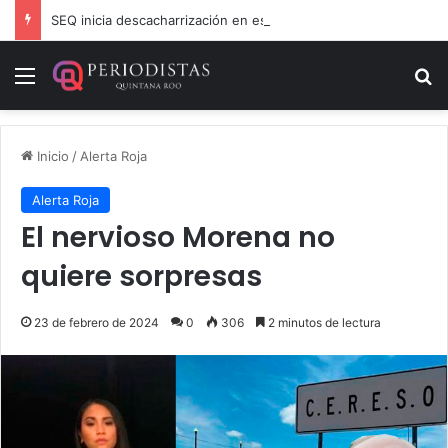
SEQ inicia descacharrización en escuelas de la Ribera del Río Hondo previo al inicio del ciclo escolar
Menú
B
Inicio
/
Alerta Roja
Alerta Roja
El nervioso Morena no
quiere sorpresas
23 de febrero de 2024
0
306
2 minutos de lectura