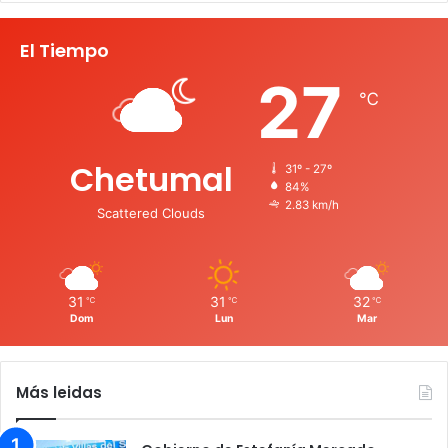
El Tiempo
27
℃
Chetumal
31º - 27º
84%
2.83 km/h
Scattered Clouds
31
31
32
℃
℃
℃
Dom
Lun
Mar
Más leidas