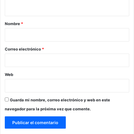
t
a
r
Nombre
*
i
o
*
Correo electrónico
*
Web
Guarda mi nombre, correo electrónico y web en este
navegador para la próxima vez que comente.