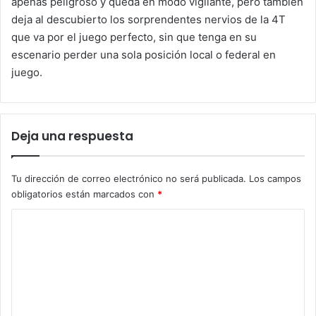
apenas peligroso y queda en modo vigilante, pero también
deja al descubierto los sorprendentes nervios de la 4T
que va por el juego perfecto, sin que tenga en su
escenario perder una sola posición local o federal en
juego.
Deja una respuesta
Tu dirección de correo electrónico no será publicada.
Los campos
obligatorios están marcados con
*
C
o
m
e
n