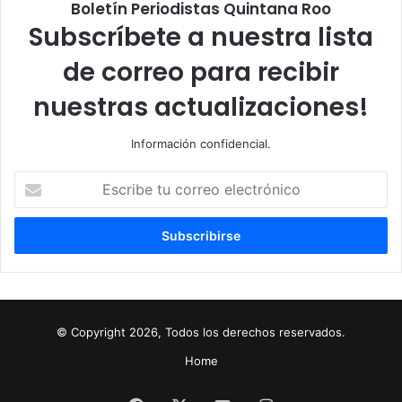
Boletín Periodistas Quintana Roo
Subscríbete a nuestra lista
de correo para recibir
nuestras actualizaciones!
Información confidencial.
Escribe
tu
correo
electrónico
© Copyright 2026, Todos los derechos reservados.
Home