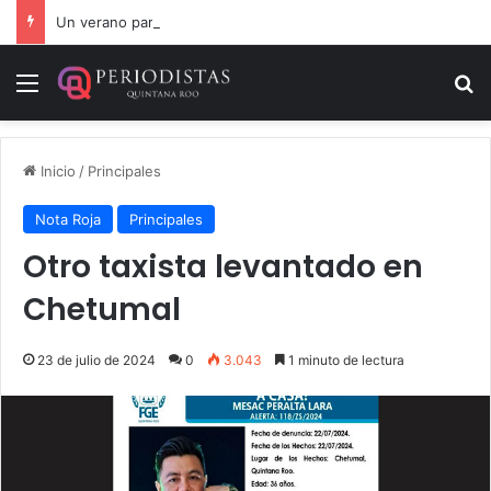
Un verano para recordar: niñas y niños cierran con alegría el curso “Aventuras de Verano”
Menú
B
Inicio
/
Principales
Nota Roja
Principales
Otro taxista levantado en
Chetumal
23 de julio de 2024
0
3.043
1 minuto de lectura