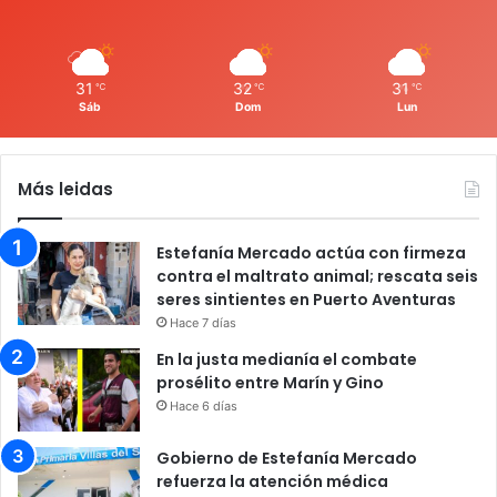
31
32
31
℃
℃
℃
Sáb
Dom
Lun
Más leidas
Estefanía Mercado actúa con firmeza
contra el maltrato animal; rescata seis
seres sintientes en Puerto Aventuras
Hace 7 días
En la justa medianía el combate
prosélito entre Marín y Gino
Hace 6 días
Gobierno de Estefanía Mercado
refuerza la atención médica