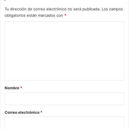
Tu dirección de correo electrónico no será publicada.
Los campos
obligatorios están marcados con
*
C
o
m
e
n
t
a
r
Nombre
*
i
o
*
Correo electrónico
*