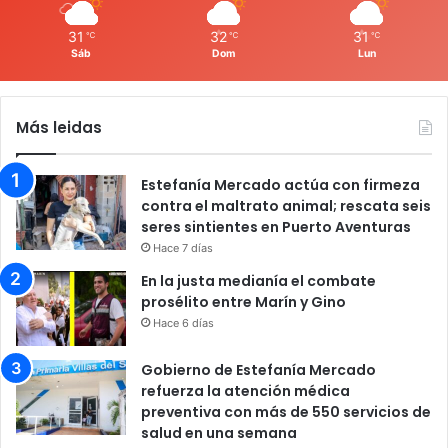
31
32
31
℃
℃
℃
Sáb
Dom
Lun
Más leidas
Estefanía Mercado actúa con firmeza
contra el maltrato animal; rescata seis
seres sintientes en Puerto Aventuras
Hace 7 días
En la justa medianía el combate
prosélito entre Marín y Gino
Hace 6 días
Gobierno de Estefanía Mercado
refuerza la atención médica
preventiva con más de 550 servicios de
salud en una semana