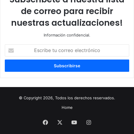
de correo para recibir
nuestras actualizaciones!
Información confidencial.
Escribe
tu
correo
electrónico
© Copyright 2026, Todos los derechos reservados.
Home
Facebook
X
YouTube
Instagram