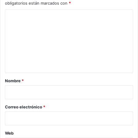
obligatorios están marcados con
*
C
o
m
e
n
t
a
r
Nombre
*
i
o
*
Correo electrónico
*
Web