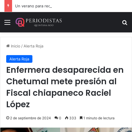
Un verano para recordar: niñas y niños cierran con alegría el curso “Aventuras de Verano”
Menú
B
Inicio
/
Alerta Roja
Alerta Roja
Enfermera desaparecida en
Chetumal mete presión al
Fiscal chiapaneco Raciel
López
2 de septiembre de 2024
0
333
1 minuto de lectura