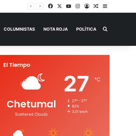
Facebook
X
YouTube
Instagram
Acceso
Publicación al a
Barra lateral
Buscar por
COLUMNISTAS
NOTA ROJA
POLÍTICA
El Tiempo
27
℃
Chetumal
27º - 27º
82%
3.01 km/h
Scattered Clouds