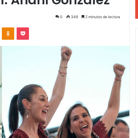
0
349
2 minutos de lectura
VKontakte
Odnoklassniki
Pocket