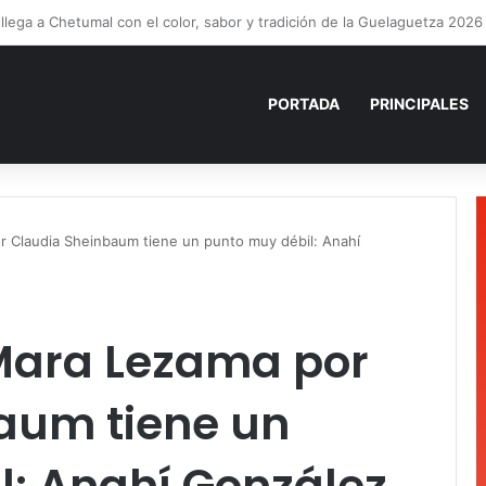
ía Mercado cumple con la repavimentación del puente vehicular
PORTADA
PRINCIPALES
 Claudia Sheinbaum tiene un punto muy débil: Anahí
Mara Lezama por
aum tiene un
l: Anahí González