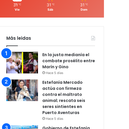
31
31
31
℃
℃
℃
Vie
Sáb
Dom
Más leidas
En la justa medianía el
combate prosélito entre
Marín y Gino
Hace 5 días
Estefanía Mercado
actúa con firmeza
contra el maltrato
animal; rescata seis
seres sintientes en
Puerto Aventuras
Hace 5 días
Gobierno de Estefanía