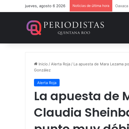
jueves, agosto 6 2026
Noticias de última hora
Estefan
Inicio
/
Alerta Roja
/
La apuesta de Mara Lezama por
González
Alerta Roja
La apuesta de 
Claudia Sheinb
punto muy débi