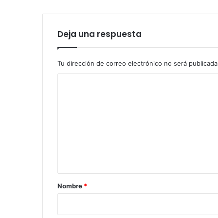
Deja una respuesta
Tu dirección de correo electrónico no será publicada
C
o
m
e
n
t
a
r
Nombre
*
i
o