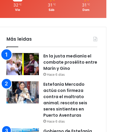
32
31
31
℃
℃
℃
Vie
Sáb
Dom
Más leidas
En la justa medianía el
combate prosélito entre
Marín y Gino
Hace 6 días
Estefanía Mercado
actúa con firmeza
contra el maltrato
animal; rescata seis
seres sintientes en
Puerto Aventuras
Hace 6 días
Gobierno de Estefanía