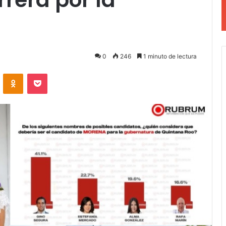
0
246
1 minuto de lectura
VKontakte
Odnoklassniki
Pocket