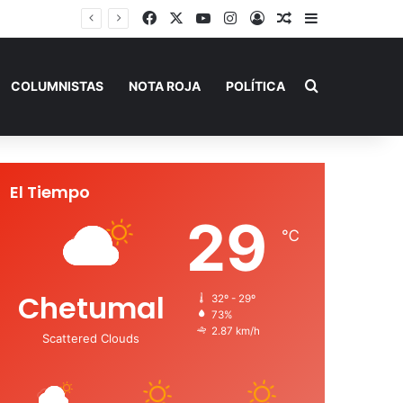
Facebook
X
YouTube
Instagram
Acceso
Publicación al a
Barra lateral
Buscar por
COLUMNISTAS
NOTA ROJA
POLÍTICA
El Tiempo
29
℃
Chetumal
32º - 29º
73%
2.87 km/h
Scattered Clouds