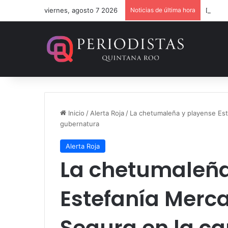
viernes, agosto 7 2026
Noticias de última hora
Dan 36
Inicio
/
Alerta Roja
/
La chetumaleña y playense Est
gubernatura
Alerta Roja
La chetumaleña
Estefanía Merca
Segura en la ca