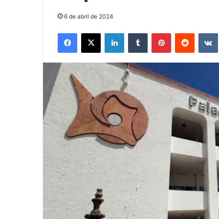
6 de abril de 2024
Facebook
X
LinkedIn
Tumblr
Pinterest
Reddit