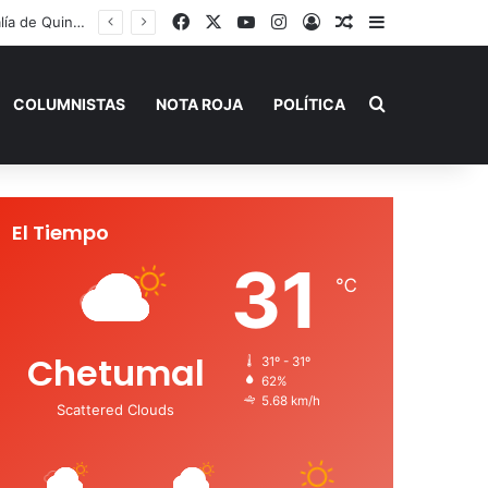
Facebook
X
YouTube
Instagram
Acceso
Publicación al a
Barra lateral
Renán Sánchez Tajonar lanza programa de entrega de kits de libretas para estudiantes cozumeleños
Buscar por
COLUMNISTAS
NOTA ROJA
POLÍTICA
El Tiempo
31
℃
Chetumal
31º - 31º
62%
5.68 km/h
Scattered Clouds