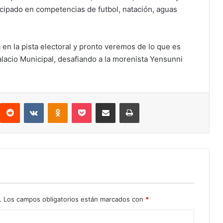
icipado en competencias de futbol, natación, aguas
en la pista electoral y pronto veremos de lo que es
lacio Municipal, desafiando a la morenista Yensunni
interest
Reddit
VKontakte
Odnoklassniki
Pocket
Compartir por correo electrónico
Imprimir
.
Los campos obligatorios están marcados con
*