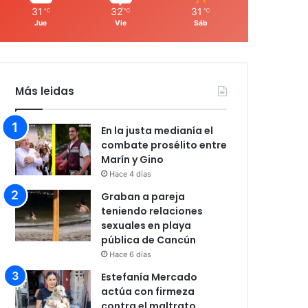
31
32
31
℃
℃
℃
Jue
Vie
Sáb
Más leidas
En la justa medianía el
combate prosélito entre
Marín y Gino
Hace 4 días
Graban a pareja
teniendo relaciones
sexuales en playa
pública de Cancún
Hace 6 días
Estefanía Mercado
actúa con firmeza
contra el maltrato