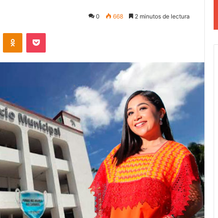
0
668
2 minutos de lectura
VKontakte
Odnoklassniki
Pocket