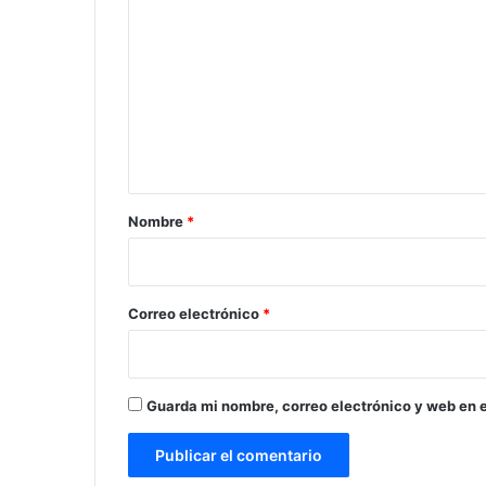
o
m
e
n
t
a
r
Nombre
*
i
o
*
Correo electrónico
*
Guarda mi nombre, correo electrónico y web en 