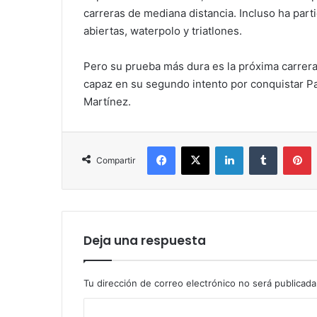
carreras de mediana distancia. Incluso ha part
abiertas, waterpolo y triatlones.
Pero su prueba más dura es la próxima carrera 
capaz en su segundo intento por conquistar Pa
Martínez.
Facebook
X
LinkedIn
Tumblr
P
Compartir
Deja una respuesta
Tu dirección de correo electrónico no será publicada
C