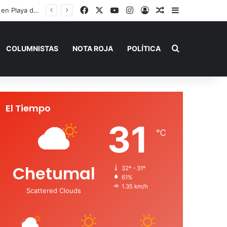
Facebook
X
YouTube
Instagram
Acceso
Publicación al a
Barra lateral
Buscar por
COLUMNISTAS
NOTA ROJA
POLÍTICA
El Tiempo
31
℃
Chetumal
32º - 31º
61%
1.35 km/h
Scattered Clouds