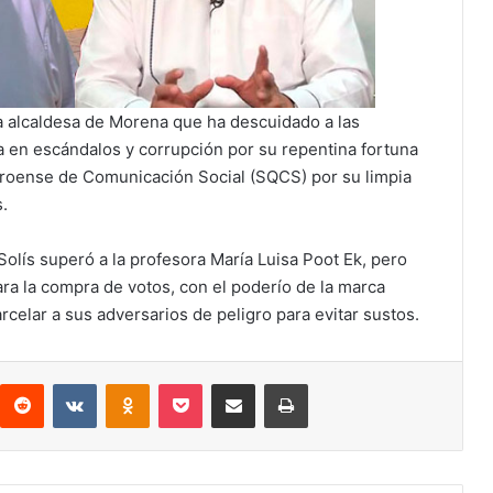
a alcaldesa de Morena que ha descuidado a las
 en escándalos y corrupción por su repentina fortuna
rroense de Comunicación Social (SQCS) por su limpia
.
olís superó a la profesora María Luisa Poot Ek, pero
ara la compra de votos, con el poderío de la marca
celar a sus adversarios de peligro para evitar sustos.
interest
Reddit
VKontakte
Odnoklassniki
Pocket
Compartir por correo electrónico
Imprimir