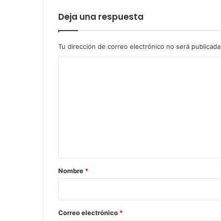
Deja una respuesta
Tu dirección de correo electrónico no será publicada
C
o
m
e
n
t
a
r
Nombre
*
i
o
*
Correo electrónico
*