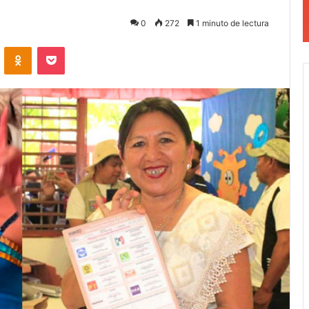
0
272
1 minuto de lectura
VKontakte
Odnoklassniki
Pocket