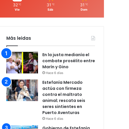
32
31
31
℃
℃
℃
Vie
Sáb
Dom
Más leidas
En la justa medianía el
combate prosélito entre
Marín y Gino
Hace 6 días
Estefanía Mercado
actúa con firmeza
contra el maltrato
animal; rescata seis
seres sintientes en
Puerto Aventuras
Hace 6 días
Gobierno de Estefanía