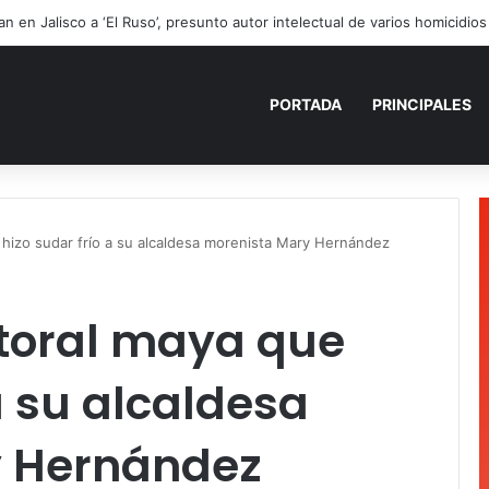
ezama informa la devolución de 9 vehículos recuperados
PORTADA
PRINCIPALES
 hizo sudar frío a su alcaldesa morenista Mary Hernández
ctoral maya que
a su alcaldesa
y Hernández