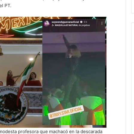
el PT.
a modesta profesora que machacó en la descarada