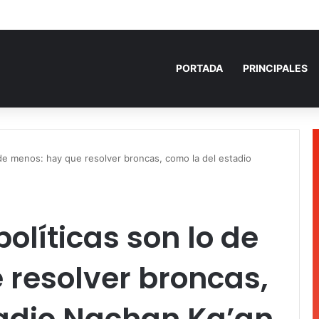
 años de prisión por homicidio de cubana en Cancún
PORTADA
PRINCIPALES
de menos: hay que resolver broncas, como la del estadio
líticas son lo de
 resolver broncas,
tadio Nachan Ka’an