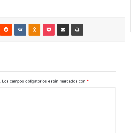
interest
Reddit
VKontakte
Odnoklassniki
Pocket
Compartir por correo electrónico
Imprimir
.
Los campos obligatorios están marcados con
*