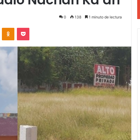
0
138
1 minuto de lectura
VKontakte
Odnoklassniki
Pocket