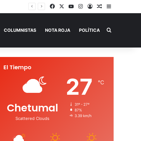
Facebook
X
YouTube
Instagram
Acceso
Publicación al a
Barra lateral
Buscar por
COLUMNISTAS
NOTA ROJA
POLÍTICA
El Tiempo
27
℃
Chetumal
31º - 27º
87%
3.39 km/h
Scattered Clouds