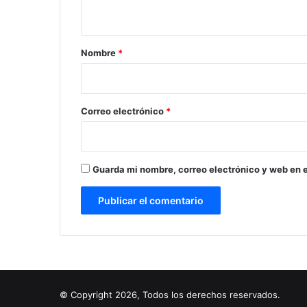
t
a
r
Nombre
*
i
o
*
Correo electrónico
*
Guarda mi nombre, correo electrónico y web en 
© Copyright 2026, Todos los derechos reservados.