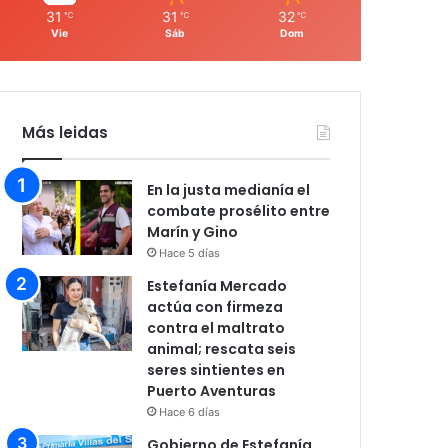
31
31
32
℃
℃
℃
Vie
Sáb
Dom
Más leidas
En la justa medianía el
combate prosélito entre
Marín y Gino
Hace 5 días
Estefanía Mercado
actúa con firmeza
contra el maltrato
animal; rescata seis
seres sintientes en
Puerto Aventuras
Hace 6 días
Gobierno de Estefanía