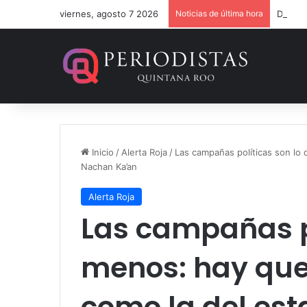
viernes, agosto 7 2026
Noticias de última hora
Dan 36
Inicio
/
Alerta Roja
/
Las campañas políticas son lo 
Nachan Ka’an
Alerta Roja
Las campañas po
menos: hay que
como la del es