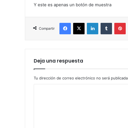
Y este es apenas un botón de muestra
Facebook
X
LinkedIn
Tumblr
P
Compartir
Deja una respuesta
Tu dirección de correo electrónico no será publicada
C
o
m
e
n