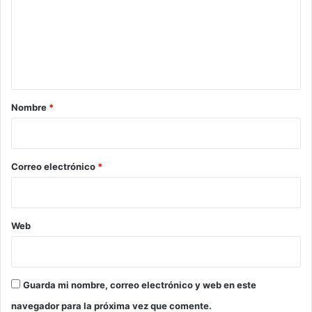
e
n
t
a
r
Nombre
*
i
o
*
Correo electrónico
*
Web
Guarda mi nombre, correo electrónico y web en este
navegador para la próxima vez que comente.