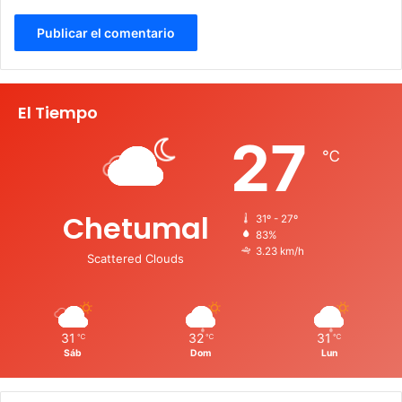
El Tiempo
27
℃
Chetumal
31º - 27º
83%
3.23 km/h
Scattered Clouds
31
32
31
℃
℃
℃
Sáb
Dom
Lun