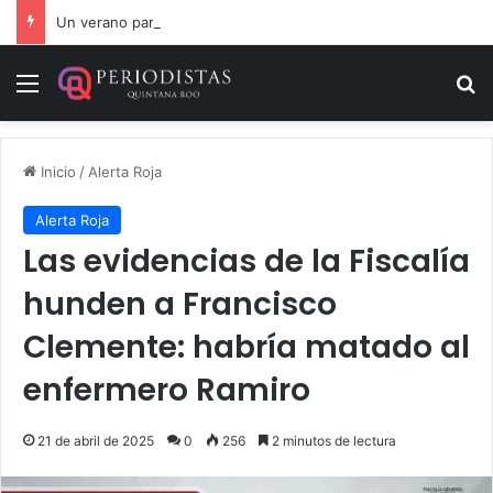
Un verano para recordar: niñas y niños cierran con alegría el curso “Aventuras de Verano”
Menú
B
Inicio
/
Alerta Roja
Alerta Roja
Las evidencias de la Fiscalía
hunden a Francisco
Clemente: habría matado al
enfermero Ramiro
21 de abril de 2025
0
256
2 minutos de lectura