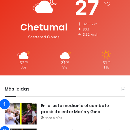
27
℃
Chetumal
32º - 27º
86%
3.32 km/h
Scattered Clouds
32
31
31
℃
℃
℃
Jue
Vie
Sáb
Más leidas
En la justa medianía el combate
prosélito entre Marín y Gino
Hace 4 días