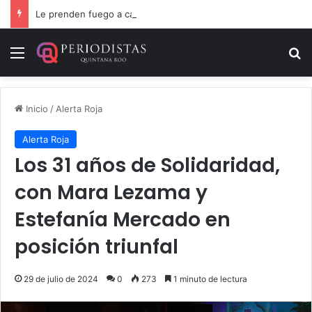
Le prenden fuego a camioneta involucrada en balacera en Carrillo Puerto
Menú
B
Inicio
/
Alerta Roja
Alerta Roja
Los 31 años de Solidaridad,
con Mara Lezama y
Estefanía Mercado en
posición triunfal
29 de julio de 2024
0
273
1 minuto de lectura