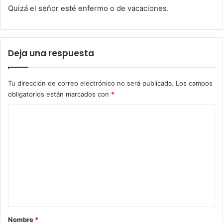
Quizá el señor esté enfermo o de vacaciones.
Deja una respuesta
Tu dirección de correo electrónico no será publicada.
Los campos
obligatorios están marcados con
*
C
o
m
e
n
t
a
r
Nombre
*