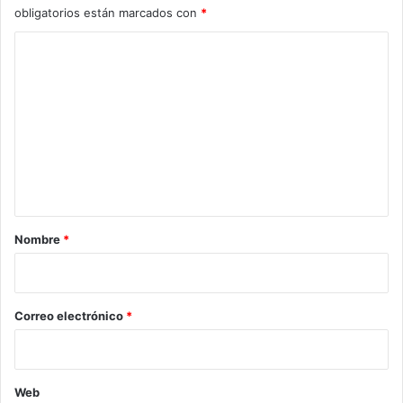
obligatorios están marcados con
*
C
o
m
e
n
t
a
r
Nombre
*
i
o
*
Correo electrónico
*
Web