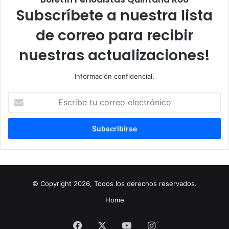
Subscríbete a nuestra lista
de correo para recibir
nuestras actualizaciones!
Información confidencial.
Escribe
tu
correo
electrónico
© Copyright 2026, Todos los derechos reservados.
Home
Facebook
X
YouTube
Instagram