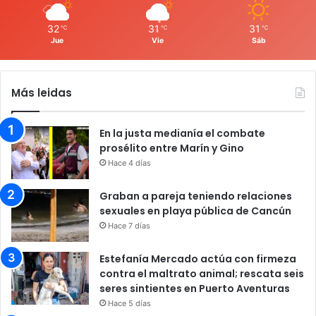
32
31
31
℃
℃
℃
Jue
Vie
Sáb
Más leidas
En la justa medianía el combate
prosélito entre Marín y Gino
Hace 4 días
Graban a pareja teniendo relaciones
sexuales en playa pública de Cancún
Hace 7 días
Estefanía Mercado actúa con firmeza
contra el maltrato animal; rescata seis
seres sintientes en Puerto Aventuras
Hace 5 días