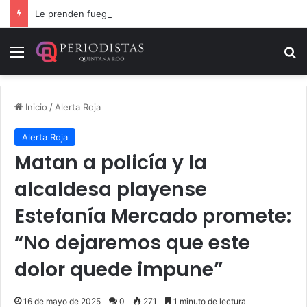
Le prenden fuego a camioneta involucrada en balacera en Carrillo Puerto
Menú
B
Inicio
/
Alerta Roja
Alerta Roja
Matan a policía y la
alcaldesa playense
Estefanía Mercado promete:
“No dejaremos que este
dolor quede impune”
16 de mayo de 2025
0
271
1 minuto de lectura