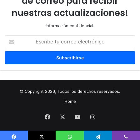
de correo para recibir
nuestras actualizaciones!
Información confidencial.
Escribe
tu
correo
electrónico
© Copyright 2026, Todos los derechos reservados.
Home
Facebook
X
YouTube
Instagram