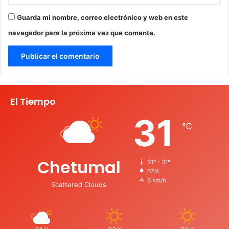
Guarda mi nombre, correo electrónico y web en este
navegador para la próxima vez que comente.
El Tiempo
31
℃
Chetumal
31º - 31º
62%
6 km/h
Scattered Clouds
℃
℃
℃