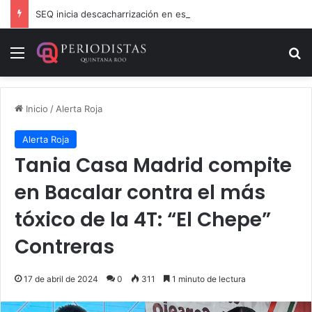
SEQ inicia descacharrización en escuelas de la Ribera del Río Hondo previo al inicio del ciclo escolar
Menú
B
Inicio
/
Alerta Roja
Alerta Roja
Tania Casa Madrid compite
en Bacalar contra el más
tóxico de la 4T: “El Chepe”
Contreras
17 de abril de 2024
0
311
1 minuto de lectura