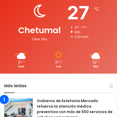
27
℃
Chetumal
31º - 27º
83%
3.59 km/h
Clear Sky
31
31
32
℃
℃
℃
Dom
Lun
Mar
Más leidas
Gobierno de Estefanía Mercado
refuerza la atención médica
preventiva con más de 550 servicios de