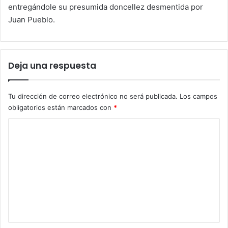
entregándole su presumida doncellez desmentida por
Juan Pueblo.
Deja una respuesta
Tu dirección de correo electrónico no será publicada.
Los campos
obligatorios están marcados con
*
C
o
m
e
n
t
a