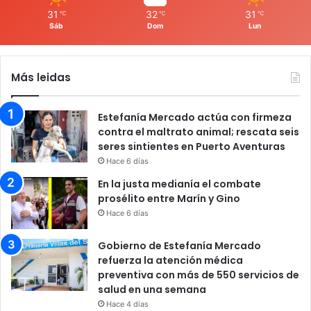
31
32
31
℃
℃
℃
Sáb
Dom
Lun
Más leidas
Estefanía Mercado actúa con firmeza
contra el maltrato animal; rescata seis
seres sintientes en Puerto Aventuras
Hace 6 días
En la justa medianía el combate
prosélito entre Marín y Gino
Hace 6 días
Gobierno de Estefanía Mercado
refuerza la atención médica
preventiva con más de 550 servicios de
salud en una semana
Hace 4 días