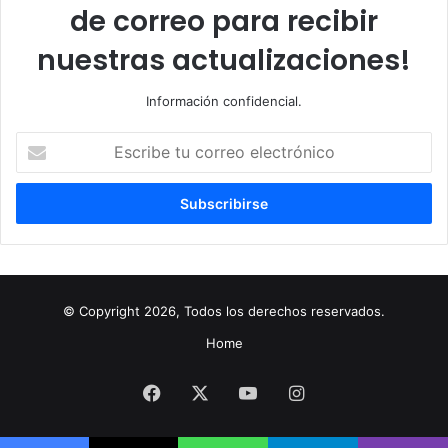
de correo para recibir
nuestras actualizaciones!
Información confidencial.
Escribe
tu
correo
electrónico
© Copyright 2026, Todos los derechos reservados.
Home
Facebook
X
YouTube
Instagram