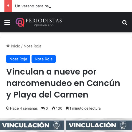
Un verano para recordar: niñas y niños cierran con alegría el curso “Aventuras de Verano”
Menú
B
Inicio
/
Nota Roja
Nota Roja
Nota Roja
Vinculan a nueve por
narcomenudeo en Cancún
y Playa del Carmen
Hace 4 semanas
0
130
1 minuto de lectura