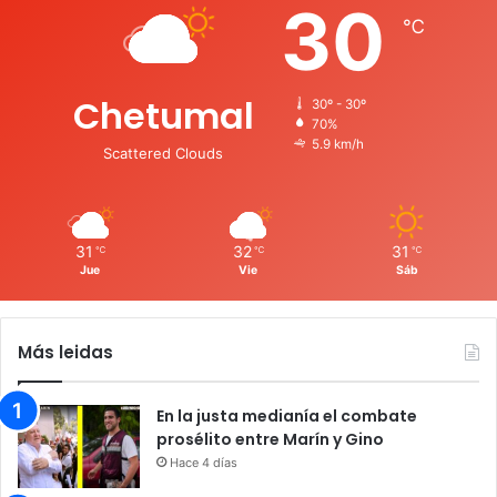
30
℃
Chetumal
30º - 30º
70%
5.9 km/h
Scattered Clouds
31
32
31
℃
℃
℃
Jue
Vie
Sáb
Más leidas
En la justa medianía el combate
prosélito entre Marín y Gino
Hace 4 días