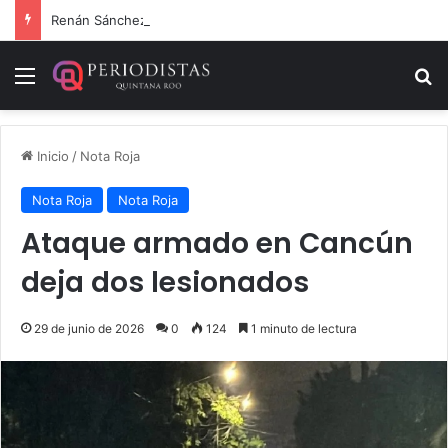
Renán Sánchez Tajonar lanza programa de entrega de kits de libretas para estudiantes cozumeleños
Menú
B
Inicio
/
Nota Roja
Nota Roja
Nota Roja
Ataque armado en Cancún
deja dos lesionados
29 de junio de 2026
0
124
1 minuto de lectura