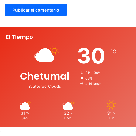
El Tiempo
30
℃
Chetumal
31º - 30º
63%
4.14 km/h
Scattered Clouds
31
32
31
℃
℃
℃
Sáb
Dom
Lun