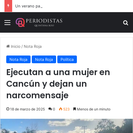
Un verano para recordar: niñas y niños cierran con alegría el curso “Aventuras de Verano”
Menú
B
Inicio
/
Nota Roja
Nota Roja
Nota Roja
Política
Ejecutan a una mujer en
Cancún y dejan un
narcomensaje
18 de marzo de 2025
0
523
Menos de un minuto