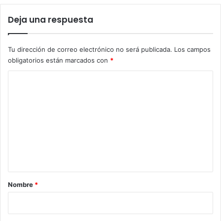
Deja una respuesta
Tu dirección de correo electrónico no será publicada.
Los campos
obligatorios están marcados con
*
C
o
m
e
n
t
a
r
Nombre
*
i
o