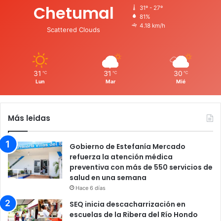
Chetumal
31º - 27º
81%
4.18 km/h
Scattered Clouds
31
31
30
℃
℃
℃
Lun
Mar
Mié
Más leidas
Gobierno de Estefanía Mercado
refuerza la atención médica
preventiva con más de 550 servicios de
salud en una semana
Hace 6 días
SEQ inicia descacharrización en
escuelas de la Ribera del Río Hondo