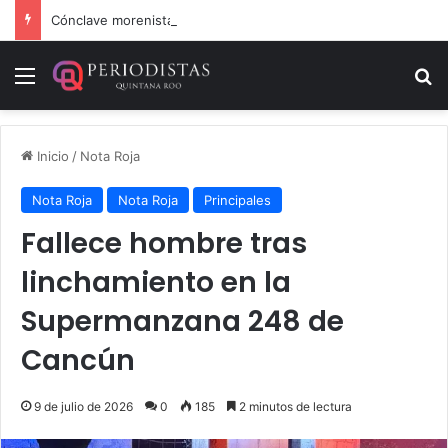
Cónclave morenista en el WTC de la CDMX
Menú
B
Inicio
/
Nota Roja
Nota Roja
Nota Roja
Principales
Fallece hombre tras
linchamiento en la
Supermanzana 248 de
Cancún
9 de julio de 2026
0
185
2 minutos de lectura