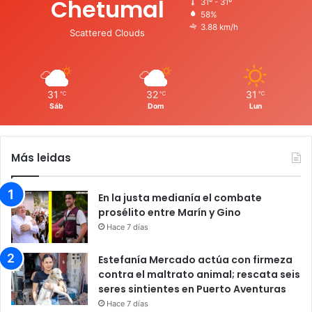
Chetumal
31º - 31º
58%
3.88 km/h
Scattered Clouds
31
32
31
℃
℃
℃
Sáb
Dom
Lun
Más leidas
En la justa medianía el combate
prosélito entre Marín y Gino
Hace 7 días
Estefanía Mercado actúa con firmeza
contra el maltrato animal; rescata seis
seres sintientes en Puerto Aventuras
Hace 7 días