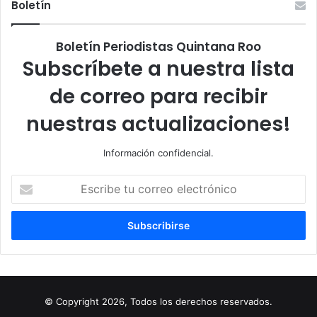
Boletín
Boletín Periodistas Quintana Roo
Subscríbete a nuestra lista
de correo para recibir
nuestras actualizaciones!
Información confidencial.
Escribe
tu
correo
electrónico
© Copyright 2026, Todos los derechos reservados.