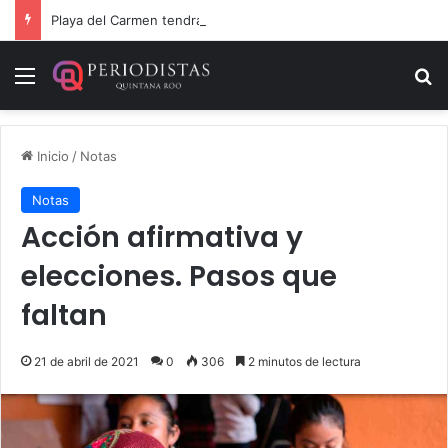
Playa del Carmen tendrá el primer Centro Comunitario “México Imparable” de Quintana Roo: Mara Lezama
Menú
B
Inicio
/
Notas
Notas
Acción afirmativa y
elecciones. Pasos que
faltan
21 de abril de 2021
0
306
2 minutos de lectura