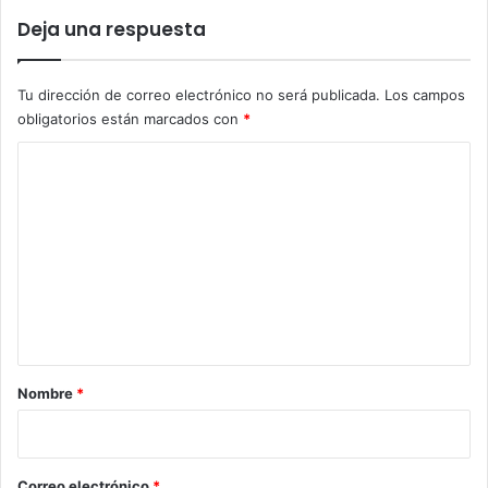
Deja una respuesta
Tu dirección de correo electrónico no será publicada.
Los campos
obligatorios están marcados con
*
C
o
m
e
n
t
a
r
Nombre
*
i
o
*
Correo electrónico
*