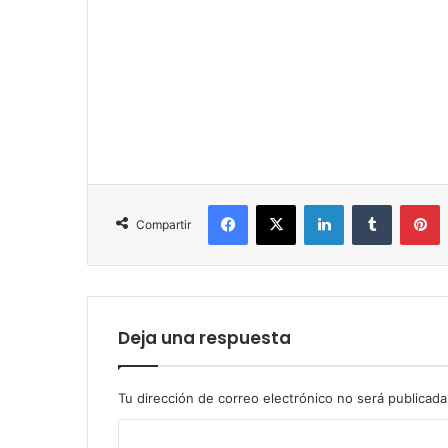
Facebook
X
LinkedIn
Tumblr
P
Compartir
Deja una respuesta
Tu dirección de correo electrónico no será publicada
C