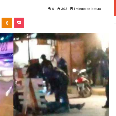
0
303
1 minuto de lectura
VKontakte
Odnoklassniki
Pocket