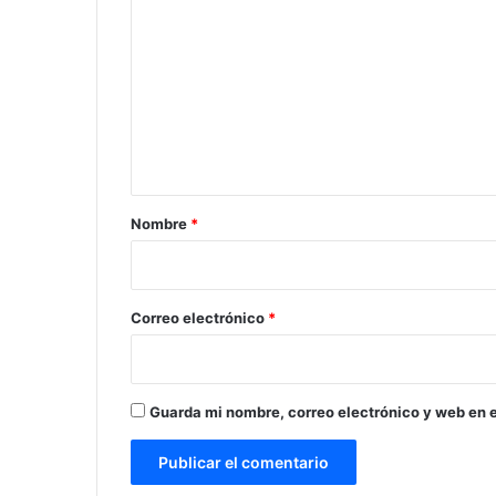
o
m
e
n
t
a
r
Nombre
*
i
o
*
Correo electrónico
*
Guarda mi nombre, correo electrónico y web en 