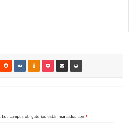
interest
Reddit
VKontakte
Odnoklassniki
Pocket
Compartir por correo electrónico
Imprimir
.
Los campos obligatorios están marcados con
*