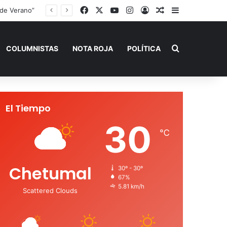
Facebook
X
YouTube
Instagram
Acceso
Publicación al a
Barra lateral
 de Verano”
Buscar por
COLUMNISTAS
NOTA ROJA
POLÍTICA
El Tiempo
30
℃
Chetumal
30º - 30º
67%
5.81 km/h
Scattered Clouds