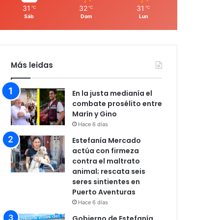
31
32
31
℃
℃
℃
Sáb
Dom
Lun
Más leidas
En la justa medianía el
combate prosélito entre
Marín y Gino
Hace 6 días
Estefanía Mercado
actúa con firmeza
contra el maltrato
animal; rescata seis
seres sintientes en
Puerto Aventuras
Hace 6 días
Gobierno de Estefanía