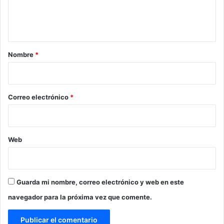
n
t
a
r
Nombre
*
i
o
*
Correo electrónico
*
Web
Guarda mi nombre, correo electrónico y web en este
navegador para la próxima vez que comente.