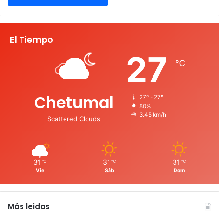
El Tiempo
27
℃
Chetumal
27º - 27º
80%
3.45 km/h
Scattered Clouds
31
31
31
℃
℃
℃
Vie
Sáb
Dom
Más leidas