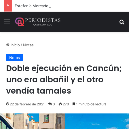
Estefanía Mercado cumple con la repavimentación del puente vehicular
Menú
B
Inicio
/
Notas
Notas
Doble ejecución en Cancún;
uno era albañil y el otro
vendía tamales
22 de febrero de 2021
0
270
1 minuto de lectura