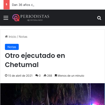
Dan 36 años de prisión por homicidio de cubana en Cancún
Menú
B
Inicio
/
Notas
Notas
Otro ejecutado en
Chetumal
15 de abril de 2021
0
268
Menos de un minuto