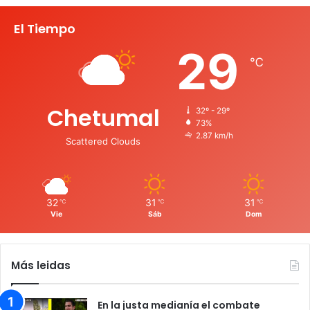
El Tiempo
29
℃
Chetumal
32º - 29º
73%
2.87 km/h
Scattered Clouds
32
31
31
℃
℃
℃
Vie
Sáb
Dom
Más leidas
En la justa medianía el combate