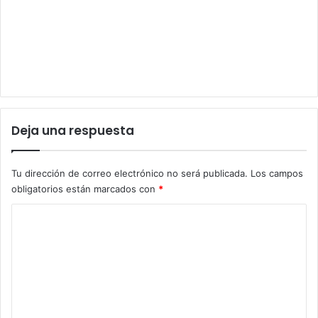
Deja una respuesta
Tu dirección de correo electrónico no será publicada.
Los campos
obligatorios están marcados con
*
C
o
m
e
n