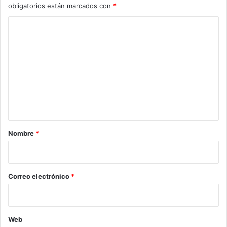
obligatorios están marcados con
*
C
o
m
e
n
t
a
r
Nombre
*
i
o
*
Correo electrónico
*
Web