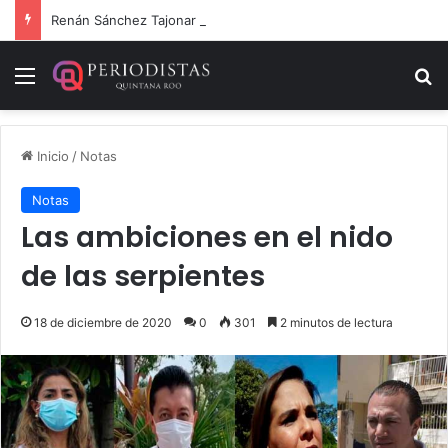
Renán Sánchez Tajonar lanza programa de entrega de kits de libretas para estudiantes cozumeleños
Menú
B
Inicio
/
Notas
Notas
Las ambiciones en el nido
de las serpientes
18 de diciembre de 2020
0
301
2 minutos de lectura