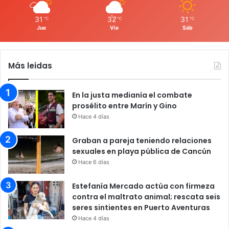
31
32
31
℃
℃
℃
Jue
Vie
Sáb
Más leidas
En la justa medianía el combate
prosélito entre Marín y Gino
Hace 4 días
Graban a pareja teniendo relaciones
sexuales en playa pública de Cancún
Hace 6 días
Estefanía Mercado actúa con firmeza
contra el maltrato animal; rescata seis
seres sintientes en Puerto Aventuras
Hace 4 días