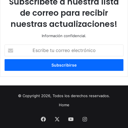
Subscríbete a nuestra lista
de correo para recibir
nuestras actualizaciones!
Información confidencial.
Escribe
tu
correo
electrónico
© Copyright 2026, Todos los derechos reservados.
Home
Facebook
X
YouTube
Instagram