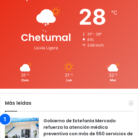
28
℃
Chetumal
31º - 28º
81%
3.68 km/h
Lluvia Ligera
31
31
32
℃
℃
℃
Dom
Lun
Mar
Más leidas
Gobierno de Estefanía Mercado
refuerza la atención médica
preventiva con más de 550 servicios de