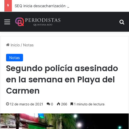
SEQ inicia descacharrización en escuelas de la Ribera del Río Hondo previo al inicio del ciclo escolar
Menú
B
Inicio
/
Notas
Notas
Segundo policía asesinado
en la semana en Playa del
Carmen
12 de marzo de 2021
0
266
1 minuto de lectura