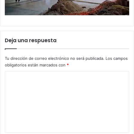
Deja una respuesta
Tu dirección de correo electrónico no será publicada.
Los campos
obligatorios están marcados con
*
C
o
m
e
n
t
a