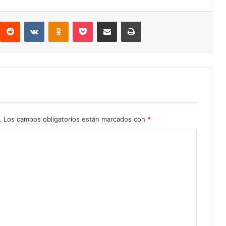
interest
Reddit
VKontakte
Odnoklassniki
Pocket
Compartir por correo electrónico
Imprimir
.
Los campos obligatorios están marcados con
*