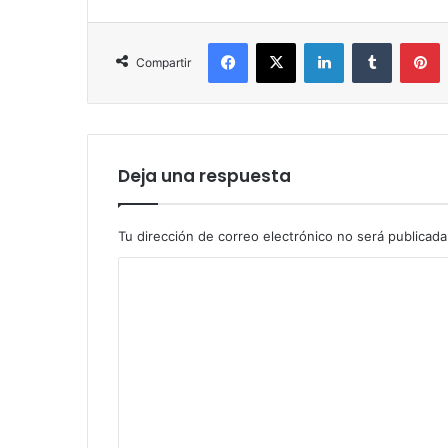
Facebook
X
LinkedIn
Tumblr
P
Compartir
Deja una respuesta
Tu dirección de correo electrónico no será publicada
C
o
m
e
n
t