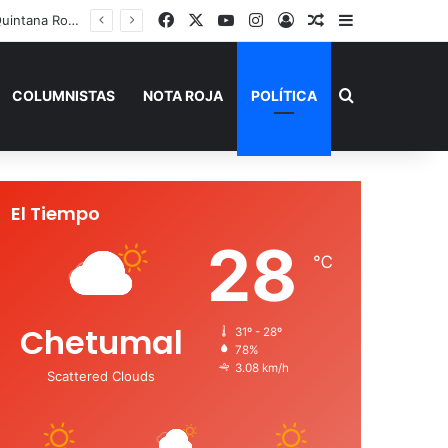
Facebook
X
YouTube
Instagram
Acceso
Publicación al a
Barra lateral
 de Verano”
Buscar por
COLUMNISTAS
NOTA ROJA
POLÍTICA
El Tiempo
28
℃
Chetumal
31º - 28º
78%
3.08 km/h
Scattered Clouds