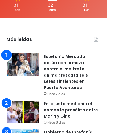
31
32
31
℃
℃
℃
Sáb
Dom
Lun
Más leidas
Estefanía Mercado
actúa con firmeza
contra el maltrato
animal; rescata seis
seres sintientes en
Puerto Aventuras
Hace 7 días
En la justa medianía el
combate prosélito entre
Marín y Gino
Hace 6 días
Gobierno de Estefanía