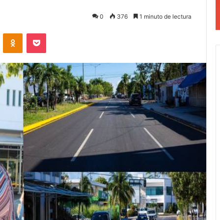
0
376
1 minuto de lectura
VKontakte
Odnoklassniki
Pocket