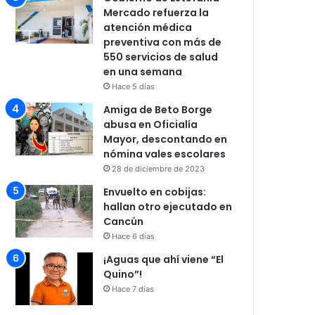
Mercado refuerza la
atención médica
preventiva con más de
550 servicios de salud
en una semana
Hace 5 días
Amiga de Beto Borge
abusa en Oficialía
Mayor, descontando en
nómina vales escolares
28 de diciembre de 2023
Envuelto en cobijas:
hallan otro ejecutado en
Cancún
Hace 6 días
¡Aguas que ahí viene “El
Quino”!
Hace 7 días