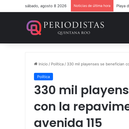
sábado, agosto 8 2026
Noticias de última hora
Un ver
Inicio
/
Política
/
330 mil playenses se benefician c
Política
330 mil playens
con la repavime
avenida 115