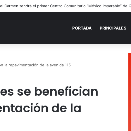
ano para recordar: niñas y niños cierran con alegría el curso “Aventuras
PORTADA
PRINCIPALES
on la repavimentación de la avenida 115
es se benefician
ntación de la