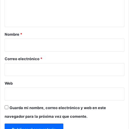
n
t
a
r
Nombre
*
i
o
*
Correo electrónico
*
Web
Guarda mi nombre, correo electrónico y web en este
navegador para la próxima vez que comente.