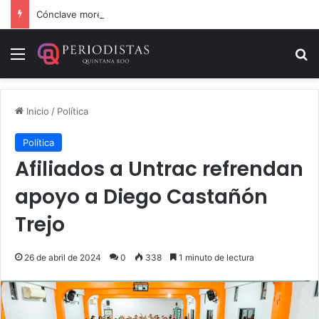
Cónclave morenista en el WTC de la CDMX
Menú
B
Inicio
/
Política
Política
Afiliados a Untrac refrendan
apoyo a Diego Castañón
Trejo
26 de abril de 2024
0
338
1 minuto de lectura