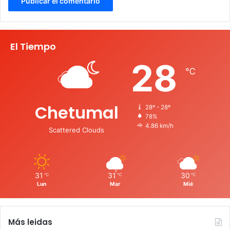
El Tiempo
28
℃
Chetumal
28º - 28º
78%
4.86 km/h
Scattered Clouds
31
31
30
℃
℃
℃
Lun
Mar
Mié
Más leidas