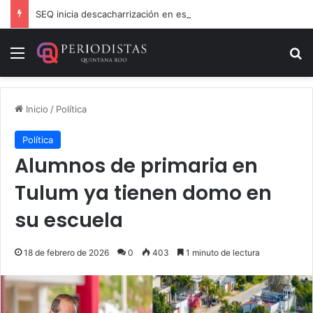
SEQ inicia descacharrización en escuelas de la Ribera del Río Hondo previo al inicio del ciclo escolar
Menú
B
Inicio
/
Política
Política
Alumnos de primaria en
Tulum ya tienen domo en
su escuela
18 de febrero de 2026
0
403
1 minuto de lectura