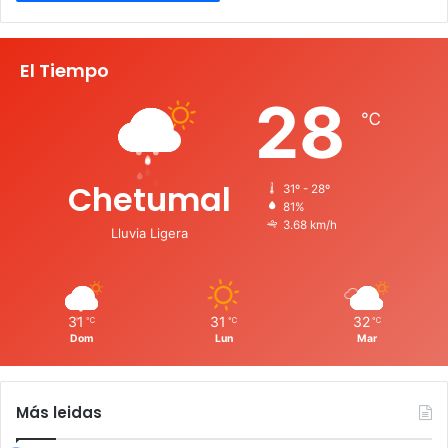
El Tiempo
28
℃
Chetumal
31º - 28º
81%
3.68 km/h
Lluvia Ligera
31
31
32
℃
℃
℃
Dom
Lun
Mar
Más leidas