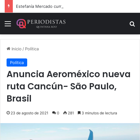
Estefanía Mercado cumple con la repavimentación del puente vehicular
Menú
B
Inicio
/
Política
Política
Anuncia Aeroméxico nueva
ruta Cancún- São Paulo,
Brasil
23 de agosto de 2021
0
281
3 minutos de lectura