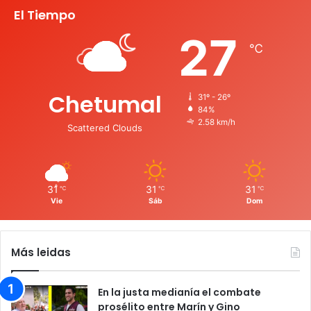
El Tiempo
27
℃
Chetumal
31º - 26º
84%
2.58 km/h
Scattered Clouds
31
31
31
℃
℃
℃
Vie
Sáb
Dom
Más leidas
En la justa medianía el combate
prosélito entre Marín y Gino