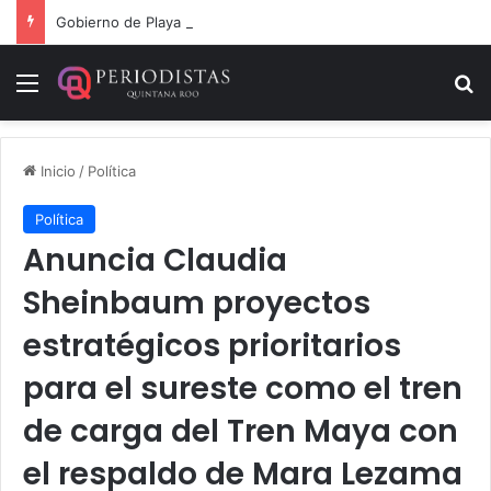
Gobierno de Playa del Carmen aprueba segunda modificación del POA 2026
Menú
B
Inicio
/
Política
Política
Anuncia Claudia
Sheinbaum proyectos
estratégicos prioritarios
para el sureste como el tren
de carga del Tren Maya con
el respaldo de Mara Lezama