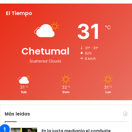
El Tiempo
31
℃
Chetumal
31º - 31º
62%
6 km/h
Scattered Clouds
31
32
31
℃
℃
℃
Sáb
Dom
Lun
Más leidas
En la justa medianía el combate