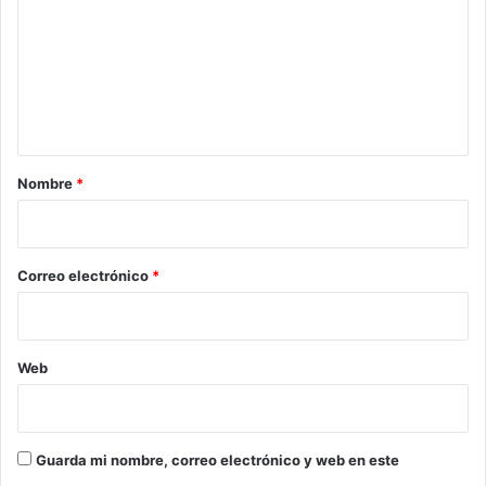
m
e
n
t
a
r
Nombre
*
i
o
*
Correo electrónico
*
Web
Guarda mi nombre, correo electrónico y web en este