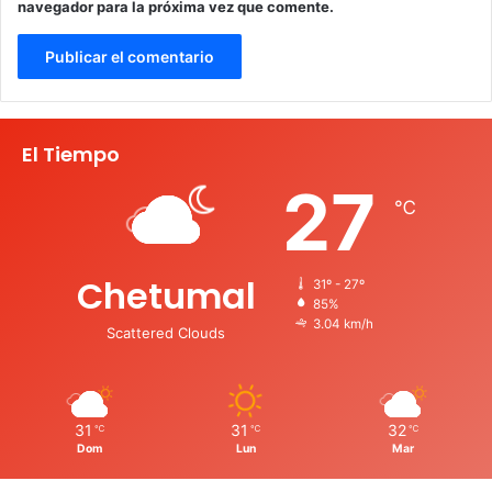
navegador para la próxima vez que comente.
El Tiempo
27
℃
Chetumal
31º - 27º
85%
3.04 km/h
Scattered Clouds
31
31
32
℃
℃
℃
Dom
Lun
Mar