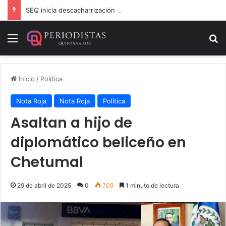
SEQ inicia descacharrización en escuelas de la Ribera del Río Hondo previo al inicio del ciclo escolar
Menú
B
Inicio
/
Política
Nota Roja
Nota Roja
Política
Asaltan a hijo de
diplomático beliceño en
Chetumal
29 de abril de 2025
0
709
1 minuto de lectura