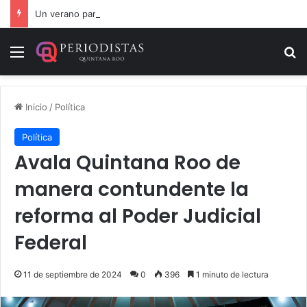
Un verano para recordar: niñas y niños cierran con alegría el curso “Aventuras de Verano”
Menú
B
Inicio
/
Política
Política
Avala Quintana Roo de
manera contundente la
reforma al Poder Judicial
Federal
11 de septiembre de 2024
0
396
1 minuto de lectura