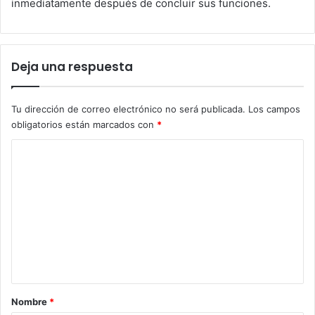
inmediatamente después de concluir sus funciones.
Deja una respuesta
Tu dirección de correo electrónico no será publicada.
Los campos
obligatorios están marcados con
*
C
o
m
e
n
t
a
r
Nombre
*