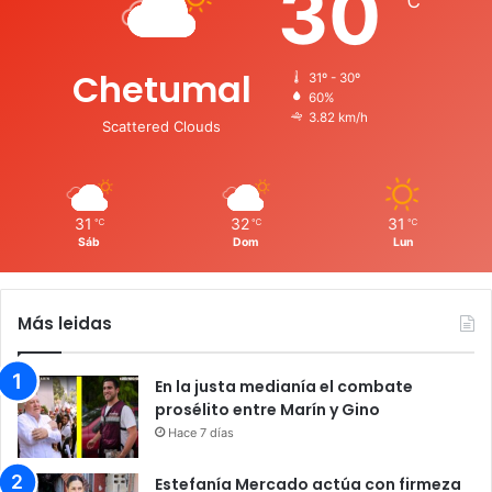
30
℃
Chetumal
31º - 30º
60%
3.82 km/h
Scattered Clouds
31
32
31
℃
℃
℃
Sáb
Dom
Lun
Más leidas
En la justa medianía el combate
prosélito entre Marín y Gino
Hace 7 días
Estefanía Mercado actúa con firmeza