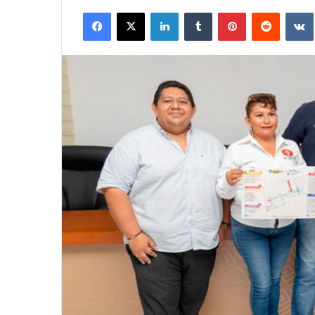
Facebook
X
LinkedIn
Tumblr
Pinterest
Reddit