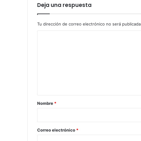
Deja una respuesta
Tu dirección de correo electrónico no será publicada
C
o
m
e
n
t
a
r
Nombre
*
i
o
*
Correo electrónico
*