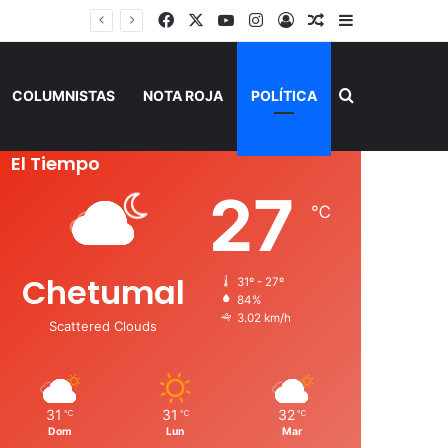
Facebook
X
YouTube
Instagram
Acceso
Publicación al a
Barra lateral
SEQ inicia descacharrización en escuelas de la Ribera del Río Hondo previo al inicio del ciclo escolar
Buscar por
COLUMNISTAS
NOTA ROJA
POLÍTICA
El Tiempo
27
℃
Chetumal
31º - 27º
84%
3.02 km/h
Scattered Clouds
31
31
32
℃
℃
℃
Dom
Lun
Mar