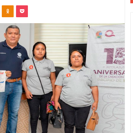
VKontakte
Odnoklassniki
Pocket